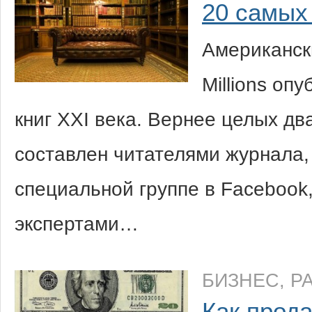
20 самых
Американск
Millions оп
книг XXI века. Вернее целых дв
составлен читателями журнала,
специальной группе в Facebook,
экспертами…
БИЗНЕС
,
Р
Как прода