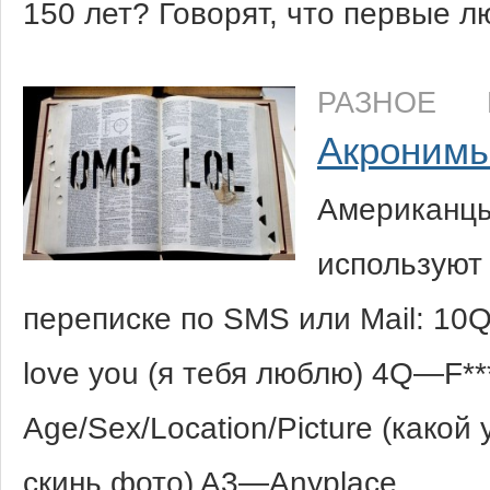
150 лет? Говорят, что первые л
РАЗНОЕ
Акроним
Американцы
используют
переписке по SMS или Mail: 10
love you (я тебя люблю) 4Q—F*
Age/Sex/Location/Picture (какой 
скинь фото) A3—Anyplace,…