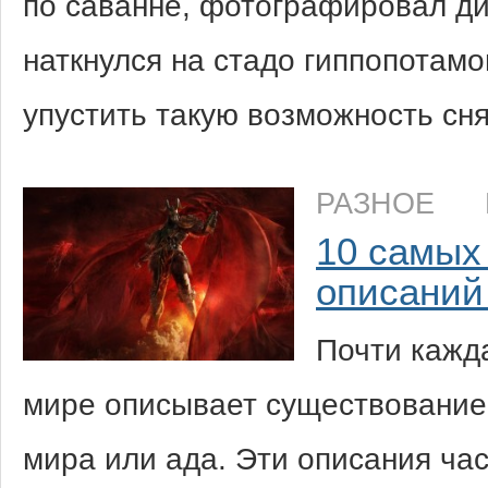
по саванне, фотографировал ди
наткнулся на стадо гиппопотамо
упустить такую возможность сн
РАЗНОЕ
10 самых
описаний
Почти кажда
мире описывает существование 
мира или ада. Эти описания час