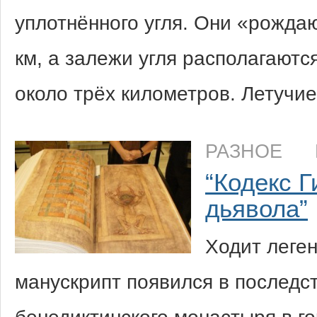
уплотнённого угля. Они «рождаю
км, а залежи угля располагаются
около трёх километров. Летучи
РАЗНОЕ
“Кодекс Г
дьявола”
Ходит леген
манускрипт появился в последс