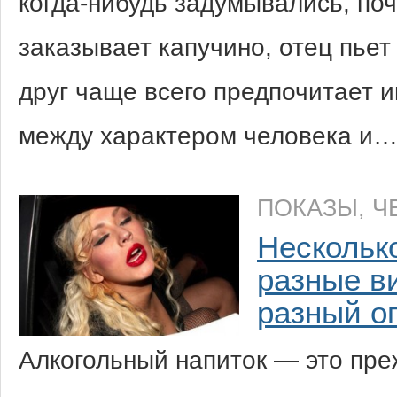
когда-нибудь задумывались, по
заказывает капучино, отец пьет
друг чаще всего предпочитает 
между характером человека и
ПОКАЗЫ
,
Ч
Нескольк
разные в
разный о
Алкогольный напиток — это преж