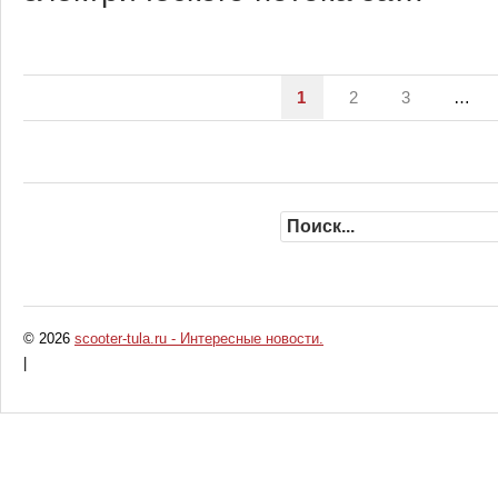
1
2
3
…
© 2026
scooter-tula.ru - Интересные новости.
|