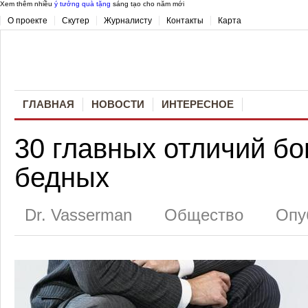
Xem thêm nhiều
ý tưởng quà tặng
sáng tạo cho năm mới
О проекте
Скутер
Журналисту
Контакты
Карта
ГЛАВНАЯ
НОВОСТИ
ИНТЕРЕСНОЕ
30 главных отличий бо
бедных
Dr. Vasserman
Общество
Опу