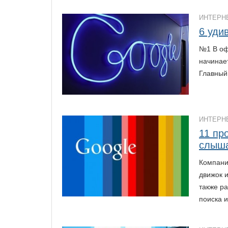
ИНТЕРН
6 уди
№1 В оф
начинает
Главный
ИНТЕРН
11 пр
слыш
Компани
движок 
также р
поиска 