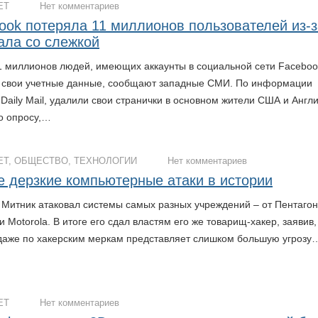
ЕТ
Нет комментариев
ook потеряла 11 миллионов пользователей из-з
ала со слежкой
1 миллионов людей, имеющих аккаунты в социальной сети Faceboo
 свои учетные данные, сообщают западные СМИ. По информации
Daily Mail, удалили свои странички в основном жители США и Англи
о опросу,…
ЕТ
,
ОБЩЕСТВО
,
ТЕХНОЛОГИИ
Нет комментариев
 дерзкие компьютерные атаки в истории
н Митник атаковал системы самых разных учреждений – от Пентагон
 Motorola. В итоге его сдал властям его же товарищ-хакер, заявив,
даже по хакерским меркам представляет слишком большую угрозу
ЕТ
Нет комментариев