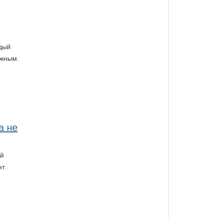
ждый
ужным.
а не
ый
нт