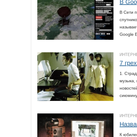
В Goo
В Сети 
спутник
называе
Google 
ИНТЕРН
7 гре
1. Стра
музыка,
новосте
сиюмину
ИНТЕРН
Назва
К юбиле