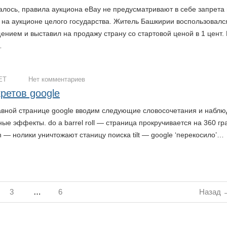
алось, правила аукциона eBay не предусматривают в себе запрета
 на аукционе целого государства. Житель Башкирии воспользовалс
ением и выставил на продажу страну со стартовой ценой в 1 цент.
…
ЕТ
Нет комментариев
кретов google
лавной странице google вводим следующие словосочетания и набл
ые эффекты. do a barrel roll — страница прокручивается на 360 гр
h — нолики уничтожают станицу поиска tilt — google ‘перекосило’…
3
…
6
Назад 