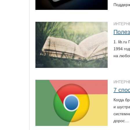
Поддерж
ИНТЕРН
Полез
1. lib.r
1994 год
на любо
ИНТЕРН
7 спо
Когда б
и шустр
системн
дорос…