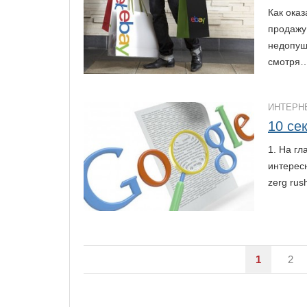
Как оказ
продажу
недопущ
смотря
ИНТЕРН
10 се
1. На г
интересн
zerg rus
1
2