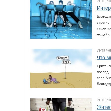
ИНТЕРН
Интер
Благода
зарегист
такое пр
людей).
ИНТЕРН
Что м
Британск
последн
спор Ан
Благодя
ИНТЕРН
Жител