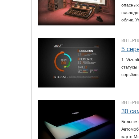
опасных
последн
облик. 
ИНТЕРН
5 сер
1. Vizua
статусы
серьёзн
ИНТЕРН
30 са
Больше н
Автомоб
карте М