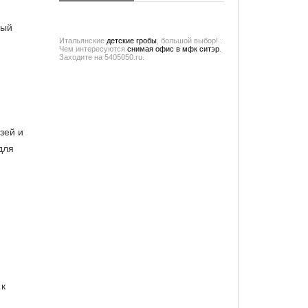
мый
Итальянские
детские гробы
, большой выбор! .
Чем интересуются
снимая офис в мфк ситэр
.
Заходите на 5405050.ru.
зей и
для
 к