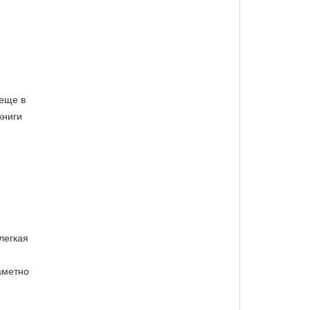
 еще в
книги
легкая
аметно