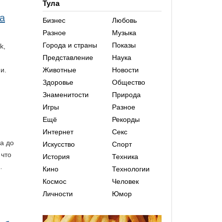
Тула
а
Бизнес
Любовь
Разное
Музыка
Города и страны
Показы
k,
Представление
Наука
Животные
Новости
и.
Здоровье
Общество
Знаменитости
Природа
Игры
Разное
Ещё
Рекорды
Интернет
Секс
а до
Искусство
Спорт
 что
История
Техника
…
Кино
Технологии
Космос
Человек
Личности
Юмор