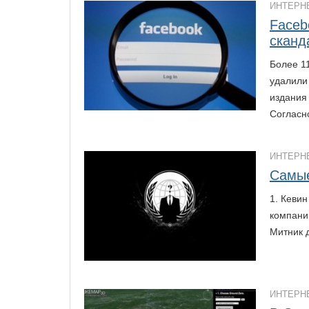
ИНТЕРН
Faceb
сканд
Более 1
удалили
издания 
Согласн
ИНТЕРН
Самые
1. Кеви
компании
Митник 
ИНТЕРН