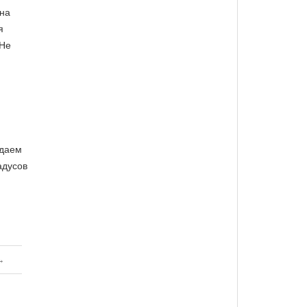
 на
я
 Не
юдаем
адусов
→