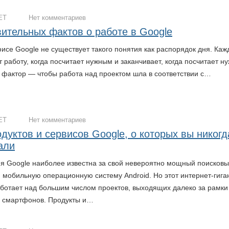
ЕТ
Нет комментариев
вительных фактов о работе в Google
исе Google не существует такого понятия как распорядок дня. Ка
 работу, когда посчитает нужным и заканчивает, когда посчитает н
 фактор — чтобы работа над проектом шла в соответствии с…
ЕТ
Нет комментариев
одуктов и сервисов Google, о которых вы никогд
али
я Google наиболее известна за свой невероятно мощный поисков
и мобильную операционную систему Android. Но этот интернет-гига
аботает над большим числом проектов, выходящих далеко за рамки
и смартфонов. Продукты и…