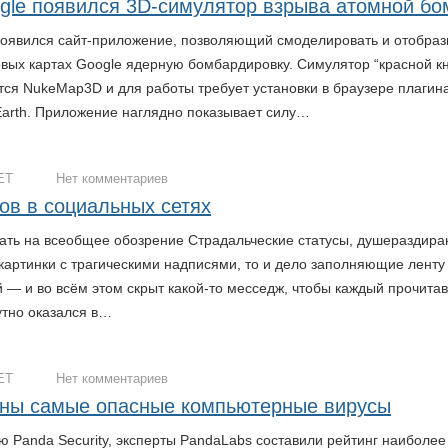
gle появился 3D-симулятор взрыва атомной б
появился сайт-приложение, позволяющий смоделировать и отобраз
овых картах Google ядерную бомбардировку. Симулятор “красной к
тся NukeMap3D и для работы требует установки в браузере плагин
Earth. Приложение наглядно показывает силу…
ЕТ
Нет комментариев
хов в социальных сетях
дать на всеобщее обозрение Страдальческие статусы, душераздир
 картинки с трагическими надписями, то и дело заполняющие ленту
й — и во всём этом скрыт какой-то месседж, чтобы каждый прочита
тно оказался в…
ЕТ
Нет комментариев
ны самые опасные компьютерные вирусы
ю Panda Security, эксперты PandaLabs составили рейтинг наиболее