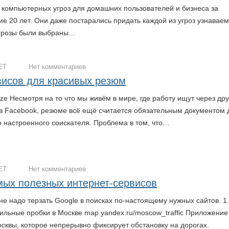
 компьютерных угроз для домашних пользователей и бизнеса за
ие 20 лет. Они даже постарались придать каждой из угроз узнавае
Угрозы были выбраны…
ЕТ
Нет комментариев
висов для красивых резюм
lize Несмотря на то что мы живём в мире, где работу ищут через дру
 в Facebook, резюме всё ещё считается обязательным документом 
о настроенного соискателя. Проблема в том, что…
ЕТ
Нет комментариев
мых полезных интернет-сервисов
е надо терзать Goоgle в поисках по-настоящему нужных сайтов. 1.
ильные пробки в Москве map.yandex.ru/moscow_traffic Приложение
осквы, которое непрерывно фиксирует обстановку на дорогах.