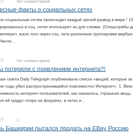
ЕТ
Нет комментариев
есные факты о социальных сетях
ря социальным сетям происходит каждый третий развод в мире ! 1
рированных в соц. сетях используют их для слежки. (Спецслужбы 
актикуют, мало того через соц. сети различные группировки вербую
 Число…
ЕТ
Нет комментариев
ы потеряли с появлением интернета?!
ая газета Daily Telegraph опубликовала список «вещей, которые за
ие годы убил распространившийся повсеместно Интернет». 1. Веж
онимность интернет-пользователей, как оказалось, страшная вещь.
ря ей градус спора на форумах, в чатах и…
ЕТ
1
ь Башкирии пытался продать на EBay Россию