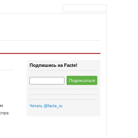
Подпишись на Facte!
ом
Читать @facte_ru
отра