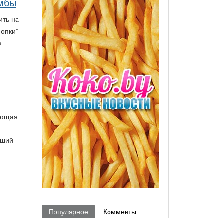
омбы
ить на
нопки”
а
ающая
вший
Популярное
Комменты